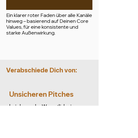
Ein klarer roter Faden über alle Kanäle
hinweg – basierend auf Deinen Core
Values, für eine konsistente und
starke Außenwirkung.
Verabschiede Dich von:
Unsicheren Pitches
bei denen das Wesentliche in
technischen Details untergeht.
Teuren
Experimenten