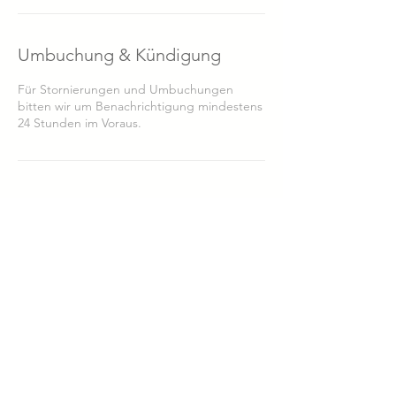
Umbuchung & Kündigung
Für Stornierungen und Umbuchungen
bitten wir um Benachrichtigung mindestens
24 Stunden im Voraus.
CONTACT
RM MEDIA
by Rosie Musoni
DE-80799 München
E-Mail:
info@rmusoni.de