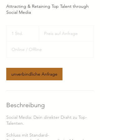
Attracting & Retaining Top Talent through
Social Media
Preis
auf
1 Std.
1
Preis auf Anfrage
Anfrage
S
t
Online / Offline
d
unverbindliche Anfrage
Beschreibung
Social Media: Dein direkter Draht zu Top-
Talenten.
Schluss mit Standard-