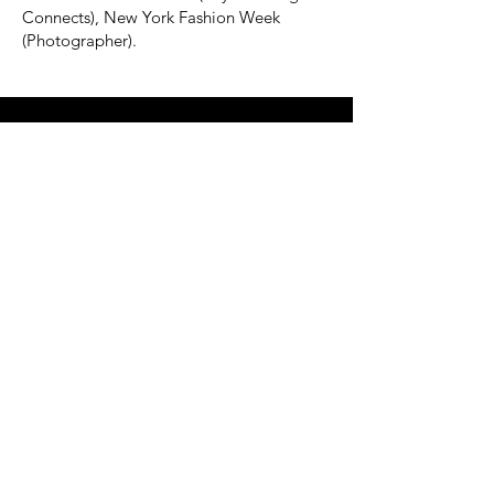
Connects), New York Fashion Week
(Photographer).
CONTACT
RM MEDIA
by Rosie Musoni
DE-80799 München
E-Mail:
info@rmusoni.de
Impressum
Datenschutz
INQUIRIES: